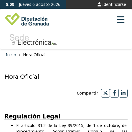
8:09
Jueves 6 agosto 2026
Identificarse
Tog
Inicio
/
Hora Oficial
Hora Oficial
Compartir
Compartir
Compar
Com
en
en
en
Twitter
Faceb
Lin
Regulación Legal
El artículo 31.2 de la Ley 39/2015, de 1 de octubre, del
Procedimiento Administrativo Común de las